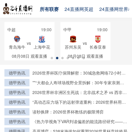
所有联赛
24直播网英超
24直播网世界
中超
19:00
中甲
19:00
vs
vs
青岛海牛
上海申花
苏州东吴
长春亚泰
08月08日
观看直播
08月08日
观看直播
德甲热讯
2026世界杯医疗保障解密：30城急救网络72小时全
域激活
德甲热讯
**“大都会人寿球场视野全景拆解：30年专家亲测的
亮点与盲区”**
德甲热讯
2026世界杯非洲区生死战：北非战术之矛 vs 西非力
量之盾
德甲热讯
“高动态应力场下的远射弹道重构：2026世界杯用球
飞行控制与落点精度的技术解构”
德甲热讯
读秒换牌：2026世界杯教练的极限博弈
德甲热讯
《热力学视角下VAR判读偏差的能流路径研究——基
于2022卡塔尔世界杯的实证检验》
德甲热讯
高原博弈：538米海拔如何重塑2026世界杯竞技格局