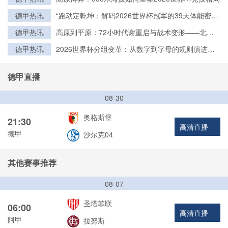
德甲热讯
“跑动定乾坤：解码2026世界杯冠军的39天体能密
钥”
德甲热讯
高原到平原：72小时代谢重启与战术变形——北美
世界杯的隐形博弈
德甲热讯
2026世界杯分组变革：从数字到字母的规则演进与
历史脉络
德甲直播
08-30
奥格斯堡
21:30
高清直播
德甲
沙尔克04
其他赛事推荐
08-07
圣塔菲联
06:00
高清直播
阿甲
拉努斯