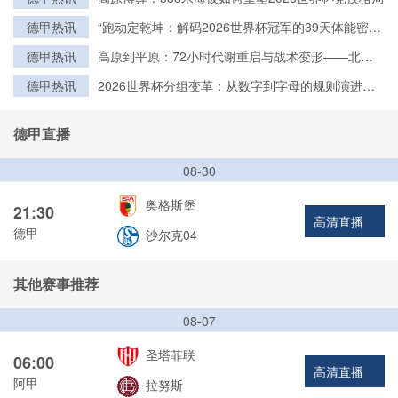
德甲热讯
“跑动定乾坤：解码2026世界杯冠军的39天体能密
钥”
德甲热讯
高原到平原：72小时代谢重启与战术变形——北美
世界杯的隐形博弈
德甲热讯
2026世界杯分组变革：从数字到字母的规则演进与
历史脉络
德甲直播
08-30
奥格斯堡
21:30
高清直播
德甲
沙尔克04
其他赛事推荐
08-07
圣塔菲联
06:00
高清直播
阿甲
拉努斯