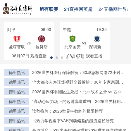
所有联赛
24直播网英超
24直播网世界
阿甲
06:00
中超
19:35
vs
vs
圣塔菲联
拉努斯
北京国安
深圳新鹏
城
08月07日
观看直播
08月07日
观看直播
德甲热讯
2026世界杯医疗保障解密：30城急救网络72小时全
域激活
德甲热讯
**“大都会人寿球场视野全景拆解：30年专家亲测的
亮点与盲区”**
德甲热讯
2026世界杯非洲区生死战：北非战术之矛 vs 西非力
量之盾
德甲热讯
“高动态应力场下的远射弹道重构：2026世界杯用球
飞行控制与落点精度的技术解构”
德甲热讯
读秒换牌：2026世界杯教练的极限博弈
德甲热讯
《热力学视角下VAR判读偏差的能流路径研究——基
于2022卡塔尔世界杯的实证检验》
德甲热讯
高原博弈：538米海拔如何重塑2026世界杯竞技格局