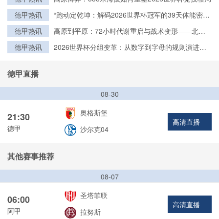
德甲热讯
“跑动定乾坤：解码2026世界杯冠军的39天体能密
钥”
德甲热讯
高原到平原：72小时代谢重启与战术变形——北美
世界杯的隐形博弈
德甲热讯
2026世界杯分组变革：从数字到字母的规则演进与
历史脉络
德甲直播
08-30
奥格斯堡
21:30
高清直播
德甲
沙尔克04
其他赛事推荐
08-07
圣塔菲联
06:00
高清直播
阿甲
拉努斯