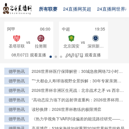
所有联赛
24直播网英超
24直播网世界
阿甲
06:00
中超
19:35
vs
vs
圣塔菲联
拉努斯
北京国安
深圳新鹏
城
08月07日
观看直播
08月07日
观看直播
德甲热讯
2026世界杯医疗保障解密：30城急救网络72小时全
域激活
德甲热讯
**“大都会人寿球场视野全景拆解：30年专家亲测的
亮点与盲区”**
德甲热讯
2026世界杯非洲区生死战：北非战术之矛 vs 西非力
量之盾
德甲热讯
“高动态应力场下的远射弹道重构：2026世界杯用球
飞行控制与落点精度的技术解构”
德甲热讯
读秒换牌：2026世界杯教练的极限博弈
德甲热讯
《热力学视角下VAR判读偏差的能流路径研究——基
于2022卡塔尔世界杯的实证检验》
德甲热讯
高原博弈：538米海拔如何重塑2026世界杯竞技格局