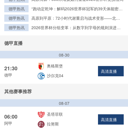
德甲热讯
“跑动定乾坤：解码2026世界杯冠军的39天体能密
钥”
德甲热讯
高原到平原：72小时代谢重启与战术变形——北美
世界杯的隐形博弈
德甲热讯
2026世界杯分组变革：从数字到字母的规则演进与
历史脉络
德甲直播
08-30
奥格斯堡
21:30
高清直播
德甲
沙尔克04
其他赛事推荐
08-07
圣塔菲联
06:00
高清直播
阿甲
拉努斯