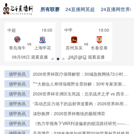
所有联赛
24直播网英超
24直播网世界
中超
19:00
中甲
19:00
vs
vs
青岛海牛
上海申花
苏州东吴
长春亚泰
08月08日
观看直播
08月08日
观看直播
德甲热讯
2026世界杯医疗保障解密：30城急救网络72小时全
域激活
德甲热讯
**“大都会人寿球场视野全景拆解：30年专家亲测的
亮点与盲区”**
德甲热讯
2026世界杯非洲区生死战：北非战术之矛 vs 西非力
量之盾
德甲热讯
“高动态应力场下的远射弹道重构：2026世界杯用球
飞行控制与落点精度的技术解构”
德甲热讯
读秒换牌：2026世界杯教练的极限博弈
德甲热讯
《热力学视角下VAR判读偏差的能流路径研究——基
于2022卡塔尔世界杯的实证检验》
德甲热讯
高原博弈：538米海拔如何重塑2026世界杯竞技格局