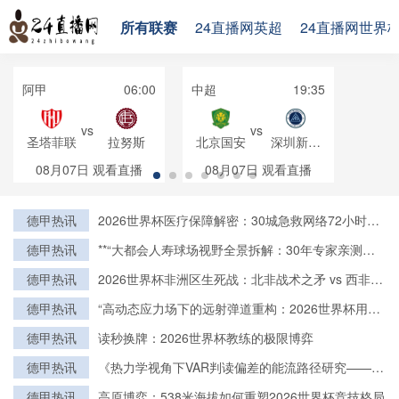
所有联赛
24直播网英超
24直播网世界
阿甲
06:00
中超
19:35
vs
vs
圣塔菲联
拉努斯
北京国安
深圳新鹏
城
08月07日
观看直播
08月07日
观看直播
德甲热讯
2026世界杯医疗保障解密：30城急救网络72小时全
域激活
德甲热讯
**“大都会人寿球场视野全景拆解：30年专家亲测的
亮点与盲区”**
德甲热讯
2026世界杯非洲区生死战：北非战术之矛 vs 西非力
量之盾
德甲热讯
“高动态应力场下的远射弹道重构：2026世界杯用球
飞行控制与落点精度的技术解构”
德甲热讯
读秒换牌：2026世界杯教练的极限博弈
德甲热讯
《热力学视角下VAR判读偏差的能流路径研究——基
于2022卡塔尔世界杯的实证检验》
德甲热讯
高原博弈：538米海拔如何重塑2026世界杯竞技格局