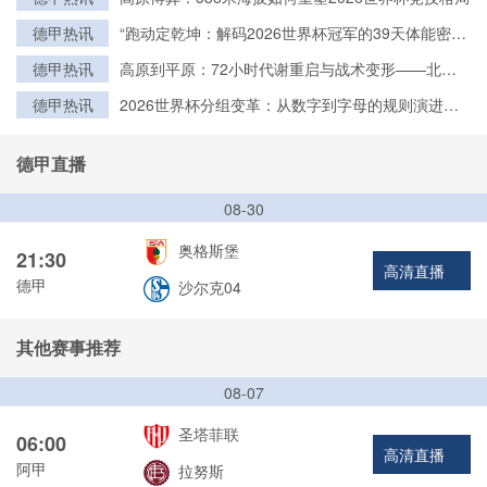
德甲热讯
“跑动定乾坤：解码2026世界杯冠军的39天体能密
钥”
德甲热讯
高原到平原：72小时代谢重启与战术变形——北美
世界杯的隐形博弈
德甲热讯
2026世界杯分组变革：从数字到字母的规则演进与
历史脉络
德甲直播
08-30
奥格斯堡
21:30
高清直播
德甲
沙尔克04
其他赛事推荐
08-07
圣塔菲联
06:00
高清直播
阿甲
拉努斯