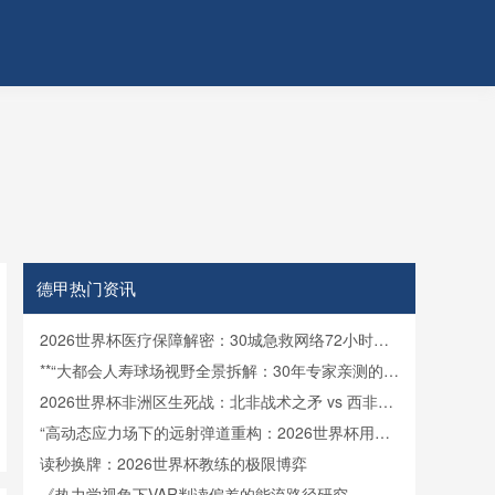
中超
青岛海
08
德甲热门资讯
2026世界杯医疗保障解密：30城急救网络72小时全
域激活
**“大都会人寿球场视野全景拆解：30年专家亲测的亮
点与盲区”**
2026世界杯非洲区生死战：北非战术之矛 vs 西非力
量之盾
“高动态应力场下的远射弹道重构：2026世界杯用球
飞行控制与落点精度的技术解构”
读秒换牌：2026世界杯教练的极限博弈
《热力学视角下VAR判读偏差的能流路径研究——基