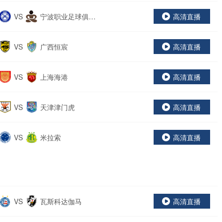
VS
宁波职业足球俱乐
高清直播
部
VS
广西恒宸
高清直播
VS
上海海港
高清直播
VS
天津津门虎
高清直播
VS
米拉索
高清直播
VS
瓦斯科达伽马
高清直播