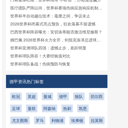
医疗团队严阵以待，世界杯赛场伤病应急响应机制启
动
世界杯半自动越位技术：毫厘之间，争议未止
2026世界杯闭幕式亮点预告，狂欢落幕不留遗憾
巴西世界杯阵容曝光：安切洛蒂能否激活维尼修斯？
姆巴佩 2026世界杯火力全开，剑指克洛泽总进球纪
录
世界杯亚洲球队四强：遗憾止步，差距明显
世界杯球队阵容！大赛经验值对比
世界杯球队备战！伤病预防与恢复
德甲资讯热门标签
欧冠
英超
曼城
德甲
狼队
切尔西
足球
曼联
阿森纳
热刺
凯恩
尤文图斯
罗马
利物浦
埃弗顿
拉莫斯