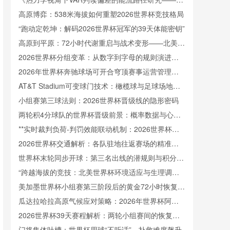
于2022卡塔尔世界杯的实证检验》
高原博弈：538米海拔如何重塑2026世界杯竞技格局
“跑动定乾坤：解码2026世界杯冠军的39天体能密钥”
高原到平原：72小时代谢重启与战术变形——北美世
界杯的隐形博弈
2026世界杯分组变革：从数字到字母的规则演进与
历史脉络
2026年世界杯奔驰球场可开合穹顶赛事运营管理指
南
AT&T Stadium可变球门技术：橄榄球与足球场地瞬
间转换的核心机制
小组赛第三球法则：2026世界杯晋级线的隐形密码
两轮积4分球队的世界杯晋级前景：概率数据与心理
韧性解析
**实时裁判负荷-判罚效能联动机制：2026世界杯执
法情境下心率变异性与决策准确率的动态耦合分析**
2026世界杯交通解析：各队驻地往返赛场的精准通
勤时间表
世界杯末轮同步开球：第三名出线的潜规则与积分暗
战
“跨越海拔的竞技：北美世界杯环境适应与生理调节
研究”
美加墨世界杯小组赛第三阶段后的黄金72小时恢复策
略
瓜达拉哈拉高原气候应对策略：2026年世界杯阿克
伦球场备战解析
2026世界杯39天赛程解析：两轮小组赛间的恢复时
间窗口
门将集体吐槽：世界杯用球“不听话”，扑救难度飙升