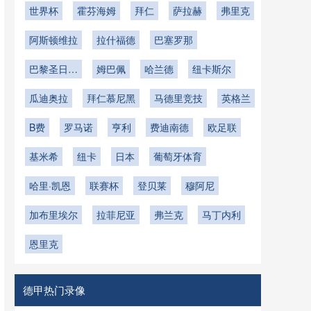
世界杯
霍芬海姆
拜仁
萨拉赫
弗里克
阿斯顿维拉
拉什福德
巴塞罗那
巴黎圣日耳
姆巴佩
哈兰德
纽卡斯尔
曼
瓜迪奥拉
拜仁慕尼黑
马德里竞技
英格兰
B费
罗马诺
亨利
费迪南德
欧足联
基米希
纽卡
日本
葡萄牙体育
哈里·凯恩
联赛杯
登贝莱
穆阿尼
加布里埃尔
拉菲尼亚
弗兰克
马丁内利
恩里克
德甲热门录像