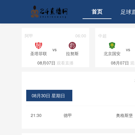
首页
足球
04:00
阿甲
06:00
中超
vs
vs
拉努斯
圣塔菲联
拉努斯
北京国安
直播
08月07日
观看直播
08月07日
观
08月30日 星期日
21:30
德甲
奥格斯堡