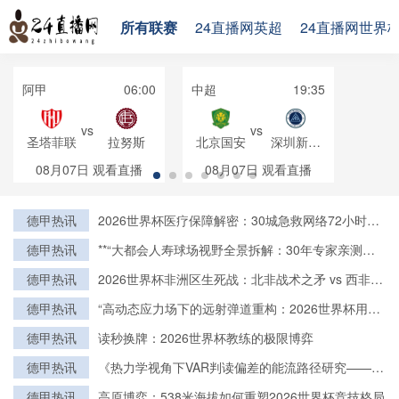
所有联赛
24直播网英超
24直播网世界
阿甲
06:00
中超
19:35
vs
vs
圣塔菲联
拉努斯
北京国安
深圳新鹏
城
08月07日
观看直播
08月07日
观看直播
德甲热讯
2026世界杯医疗保障解密：30城急救网络72小时全
域激活
德甲热讯
**“大都会人寿球场视野全景拆解：30年专家亲测的
亮点与盲区”**
德甲热讯
2026世界杯非洲区生死战：北非战术之矛 vs 西非力
量之盾
德甲热讯
“高动态应力场下的远射弹道重构：2026世界杯用球
飞行控制与落点精度的技术解构”
德甲热讯
读秒换牌：2026世界杯教练的极限博弈
德甲热讯
《热力学视角下VAR判读偏差的能流路径研究——基
于2022卡塔尔世界杯的实证检验》
德甲热讯
高原博弈：538米海拔如何重塑2026世界杯竞技格局