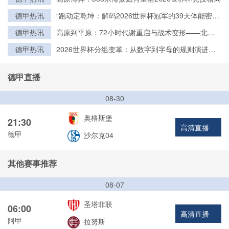
德甲热讯
“跑动定乾坤：解码2026世界杯冠军的39天体能密
钥”
德甲热讯
高原到平原：72小时代谢重启与战术变形——北美
世界杯的隐形博弈
德甲热讯
2026世界杯分组变革：从数字到字母的规则演进与
历史脉络
德甲直播
08-30
奥格斯堡
21:30
高清直播
德甲
沙尔克04
其他赛事推荐
08-07
圣塔菲联
06:00
高清直播
阿甲
拉努斯