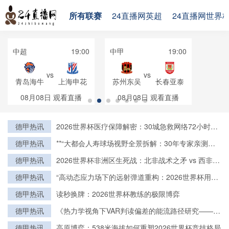
所有联赛
24直播网英超
24直播网世界
中超
19:00
中甲
19:00
vs
vs
青岛海牛
上海申花
苏州东吴
长春亚泰
08月08日
观看直播
08月08日
观看直播
德甲热讯
2026世界杯医疗保障解密：30城急救网络72小时全
域激活
德甲热讯
**“大都会人寿球场视野全景拆解：30年专家亲测的
亮点与盲区”**
德甲热讯
2026世界杯非洲区生死战：北非战术之矛 vs 西非力
量之盾
德甲热讯
“高动态应力场下的远射弹道重构：2026世界杯用球
飞行控制与落点精度的技术解构”
德甲热讯
读秒换牌：2026世界杯教练的极限博弈
德甲热讯
《热力学视角下VAR判读偏差的能流路径研究——基
于2022卡塔尔世界杯的实证检验》
德甲热讯
高原博弈：538米海拔如何重塑2026世界杯竞技格局