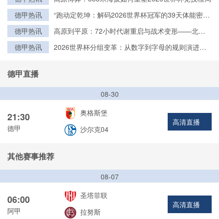
德甲热讯
“跑动定乾坤：解码2026世界杯冠军的39天体能密
钥”
德甲热讯
高原到平原：72小时代谢重启与战术变形——北美
世界杯的隐形博弈
德甲热讯
2026世界杯分组变革：从数字到字母的规则演进与
历史脉络
德甲直播
08-30
奥格斯堡
21:30
高清直播
德甲
沙尔克04
其他赛事推荐
08-07
圣塔菲联
06:00
高清直播
阿甲
拉努斯