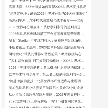
于2022卡塔尔世界杯的实证检验》
高原博弈：538米海拔如何重塑2026世界杯竞技格局
“跑动定乾坤：解码2026世界杯冠军的39天体能密钥”
高原到平原：72小时代谢重启与战术变形——北美世
界杯的隐形博弈
2026世界杯分组变革：从数字到字母的规则演进与
历史脉络
2026年世界杯奔驰球场可开合穹顶赛事运营管理指
南
AT&T Stadium可变球门技术：橄榄球与足球场地瞬
间转换的核心机制
小组赛第三球法则：2026世界杯晋级线的隐形密码
两轮积4分球队的世界杯晋级前景：概率数据与心理
韧性解析
**实时裁判负荷-判罚效能联动机制：2026世界杯执
法情境下心率变异性与决策准确率的动态耦合分析**
2026世界杯交通解析：各队驻地往返赛场的精准通
勤时间表
世界杯末轮同步开球：第三名出线的潜规则与积分暗
战
“跨越海拔的竞技：北美世界杯环境适应与生理调节
研究”
美加墨世界杯小组赛第三阶段后的黄金72小时恢复策
略
瓜达拉哈拉高原气候应对策略：2026年世界杯阿克
伦球场备战解析
2026世界杯39天赛程解析：两轮小组赛间的恢复时
间窗口
门将集体吐槽：世界杯用球“不听话”，扑救难度飙升