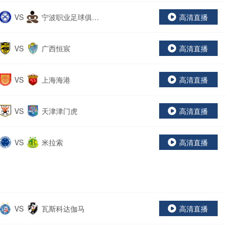
VS
宁波职业足球俱乐
高清直播
部
VS
广西恒宸
高清直播
VS
上海海港
高清直播
VS
天津津门虎
高清直播
VS
米拉索
高清直播
VS
瓦斯科达伽马
高清直播