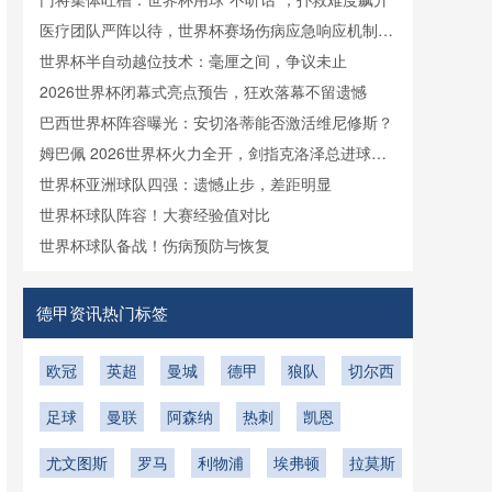
医疗团队严阵以待，世界杯赛场伤病应急响应机制启
动
世界杯半自动越位技术：毫厘之间，争议未止
2026世界杯闭幕式亮点预告，狂欢落幕不留遗憾
巴西世界杯阵容曝光：安切洛蒂能否激活维尼修斯？
姆巴佩 2026世界杯火力全开，剑指克洛泽总进球纪
录
世界杯亚洲球队四强：遗憾止步，差距明显
世界杯球队阵容！大赛经验值对比
世界杯球队备战！伤病预防与恢复
德甲资讯热门标签
欧冠
英超
曼城
德甲
狼队
切尔西
足球
曼联
阿森纳
热刺
凯恩
尤文图斯
罗马
利物浦
埃弗顿
拉莫斯