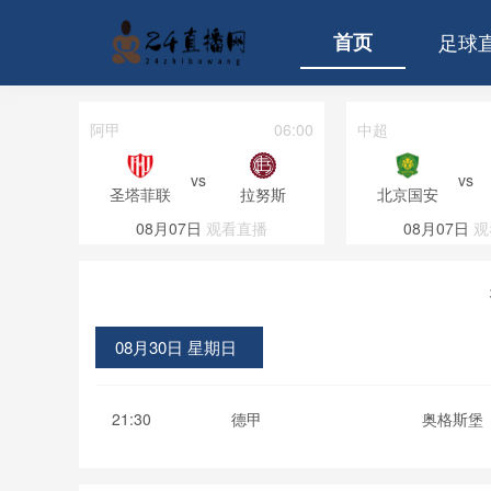
首页
足球
04:00
阿甲
06:00
中超
vs
vs
拉努斯
圣塔菲联
拉努斯
北京国安
直播
08月07日
观看直播
08月07日
观
08月30日 星期日
21:30
德甲
奥格斯堡