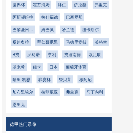
世界杯
霍芬海姆
拜仁
萨拉赫
弗里克
阿斯顿维拉
拉什福德
巴塞罗那
巴黎圣日耳
姆巴佩
哈兰德
纽卡斯尔
曼
瓜迪奥拉
拜仁慕尼黑
马德里竞技
英格兰
B费
罗马诺
亨利
费迪南德
欧足联
基米希
纽卡
日本
葡萄牙体育
哈里·凯恩
联赛杯
登贝莱
穆阿尼
加布里埃尔
拉菲尼亚
弗兰克
马丁内利
恩里克
德甲热门录像