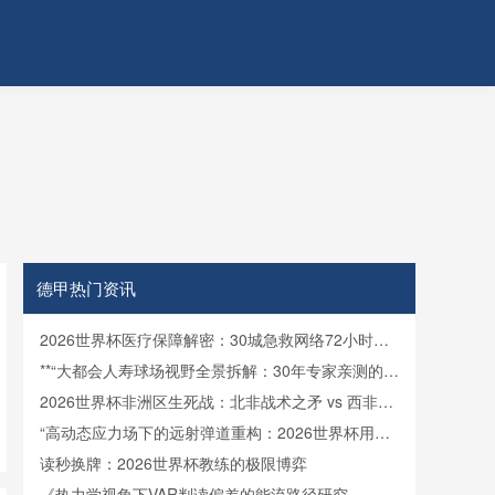
中超
青岛海
08
德甲热门资讯
2026世界杯医疗保障解密：30城急救网络72小时全
域激活
**“大都会人寿球场视野全景拆解：30年专家亲测的亮
点与盲区”**
2026世界杯非洲区生死战：北非战术之矛 vs 西非力
量之盾
“高动态应力场下的远射弹道重构：2026世界杯用球
飞行控制与落点精度的技术解构”
读秒换牌：2026世界杯教练的极限博弈
《热力学视角下VAR判读偏差的能流路径研究——基