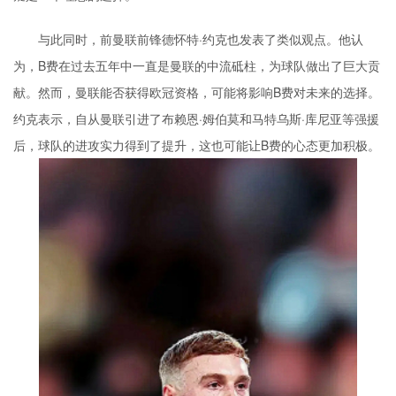
与此同时，前曼联前锋德怀特·约克也发表了类似观点。他认
为，B费在过去五年中一直是曼联的中流砥柱，为球队做出了巨大贡
献。然而，曼联能否获得欧冠资格，可能将影响B费对未来的选择。
约克表示，自从曼联引进了布赖恩·姆伯莫和马特乌斯·库尼亚等强援
后，球队的进攻实力得到了提升，这也可能让B费的心态更加积极。