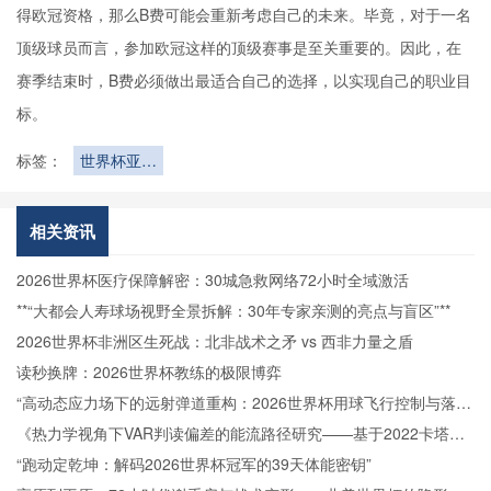
得欧冠资格，那么B费可能会重新考虑自己的未来。毕竟，对于一名
顶级球员而言，参加欧冠这样的顶级赛事是至关重要的。因此，在
赛季结束时，B费必须做出最适合自己的选择，以实现自己的职业目
标。
标签：
世界杯亚洲
挑战！面对
高强度对抗
相关资讯
2026世界杯医疗保障解密：30城急救网络72小时全域激活
**“大都会人寿球场视野全景拆解：30年专家亲测的亮点与盲区”**
2026世界杯非洲区生死战：北非战术之矛 vs 西非力量之盾
读秒换牌：2026世界杯教练的极限博弈
“高动态应力场下的远射弹道重构：2026世界杯用球飞行控制与落点
精度的技术解构”
《热力学视角下VAR判读偏差的能流路径研究——基于2022卡塔尔
世界杯的实证检验》
“跑动定乾坤：解码2026世界杯冠军的39天体能密钥”