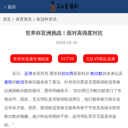
< 返回
首页
>
体育资讯
>
欧冠杯资讯
世界杯亚洲挑战！面对高强度对抗
2026-05-30
世界杯直播专属链接
CCTV5
主队VS客队直播
近日，
足球
名宿丹尼·墨菲就
切尔西
新星科尔·
帕尔默
的未来以及
曼联
的
欧冠
资格问题发表了看法。针对切尔西是否需获得欧冠资格
以挽留帕尔默的疑问，墨菲明确表示：“切尔西已与帕尔默签订了长
期合约，因此，无论球队是否获得欧冠席位，他们都有能力留住这
位年轻才俊。然而，获得欧冠资格无疑将有助于平息其他俱乐部对
帕尔默的觊觎，减少转会传闻的干扰，这对球队而言无疑是有益
的。”