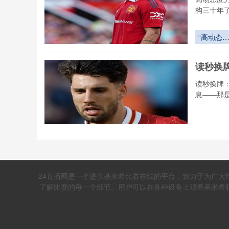
构三十年
“高动态
力场下的
射弹道重
读秒换牌
构：2026
世界杯用
读秒换牌
飞行控制
息——那
落点精度
技术解构
读秒换牌
2026世界
杯教练的
《热力学
限博弈
24直播网是一个提供基米希比赛在线的平台，致力于为广大
塔尔世
了解比赛的每一个细节。用户可以在各种设备上观看基米希联赛
热力学视角
验作为一