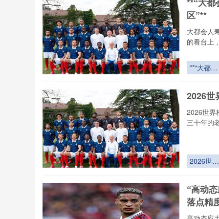
**“大
城急救网
区”**
72小时全
域激活
大都会人
的看台上
**“大都会
人寿球场
野全景拆
2026
解：30年
专家亲测
2026世
亮点与盲
三十年的
区”**
2026世界
杯非洲区
死战：北
“高动
战术之矛
落点精
vs 西非力
量之盾
高动态应