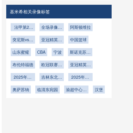
洛哥VS海
挪威VS塞
地在线直播
内加尔在线
基米希相关录像标签
直播
法甲第28
全场录像回
阿斯顿维拉
轮
放
突尼斯vs乌
亚冠精英联
中国篮球
干达
赛西亚区第
山东蜜獾
CBA
6轮
宁波
斯诺克苏格
兰公开赛第
布伦特福德
欧冠联赛阶
亚冠精英联
2轮
段第6轮
赛东亚区第
2025年12
吉林东北虎
2025年12
6轮
月6日
U19vs四川
月1日
奥萨苏纳
临清东宛园
锦城U19
渝超中心城
汉堡
区