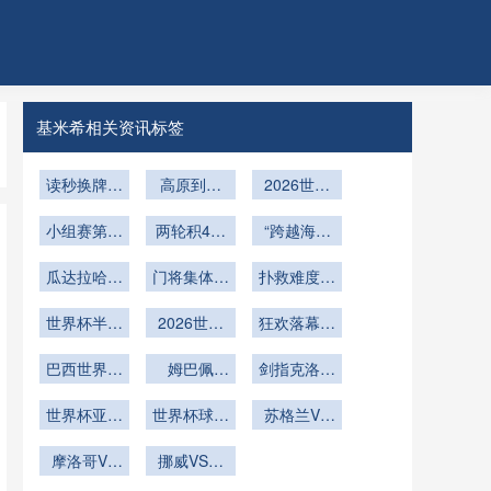
基米希相关资讯标签
读秒换牌：
高原到平
2026世界
2026世界
原：72小
杯分组变
杯教练的极
小组赛第三
时代谢重启
两轮积4分
革：从数字
“跨越海拔
球法则：
限博弈
与战术变形
球队的世界
到字母的规
的竞技：北
瓜达拉哈拉
2026世界
——北美世
门将集体吐
杯晋级前
则演进与历
美世界杯环
扑救难度飙
杯晋级线的
高原气候应
界杯的隐形
景：概率数
槽：世界杯
境适应与生
史脉络
升
世界杯半自
隐形密码
对策略：
据与心理韧
用球“不听
2026世界
博弈
狂欢落幕不
理调节研
2026年世
动越位技
杯闭幕式亮
性解析
话”
留遗憾
究”
界杯阿克伦
术：毫厘之
巴西世界杯
点预告
姆巴佩
剑指克洛泽
球场备战解
阵容曝光：
间
2026世界
总进球纪录
安切洛蒂能
世界杯亚洲
析
杯火力全开
世界杯球队
苏格兰VS
否激活维尼
球队四强：
阵容！大赛
巴西苏格兰
摩洛哥VS
遗憾止步
修斯？
经验值对比
挪威VS塞
VS巴西直
海地直播摩
内加尔直播
播