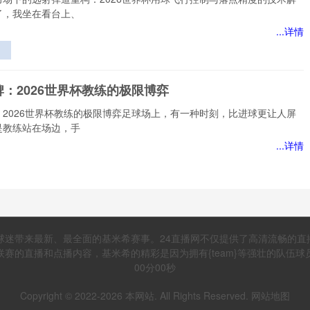
了，我坐在看台上、
...详情
应
远
：2026世界杯教练的极限博弈
球
：2026世界杯教练的极限博弈足球场上，有一种时刻，比进球更让人屏
与
是教练站在场边，手
的
...详情
”
：
极
视角下VAR判读偏差的能流路径研究——基于2022卡
球迷带来最新、最全面的基米希赛事。24直播网不仅提供了高清流畅的
界杯的实证检验》
的直播和点播内容，基米希的精彩是因为拥有{team}等强壮的队伍球员，带
下VAR判读偏差的能流路径研究——基于2022卡塔尔世界杯的实证检
00分00秒
名在体育领域深耕
Copyright © 2022-
2026
本网站. All Rights Reserved.
网站地图
...详情