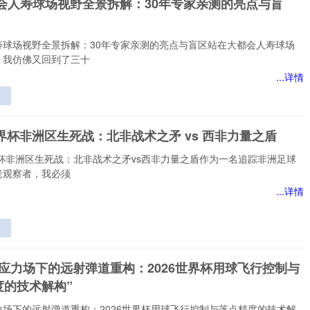
都会人寿球场视野全景拆解：30年专家亲测的亮点与盲
络
寿球场视野全景拆解：30年专家亲测的亮点与盲区站在大都会人寿球场
，我仿佛又回到了三十
...详情
视
世界杯非洲区生死战：北非战术之矛 vs 西非力量之盾
的
界杯非洲区生死战：北非战术之矛vs西非力量之盾作为一名追踪非洲足球
老观察者，我必须
...详情
生
非
态应力场下的远射弹道重构：2026世界杯用球飞行控制与
度的技术解构”
力场下的远射弹道重构：2026世界杯用球飞行控制与落点精度的技术解