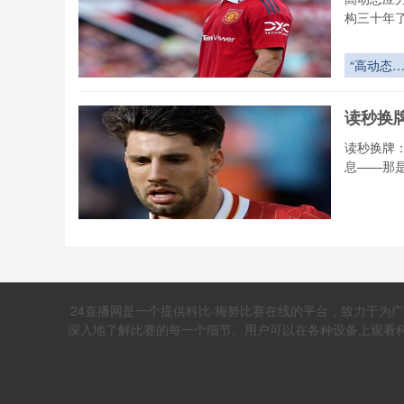
构三十年
“高动态
力场下的
射弹道重
读秒换牌
构：2026
世界杯用
读秒换牌
飞行控制
息——那
落点精度
技术解构
读秒换牌
2026世界
杯教练的
《热力学
限博弈
24直播网是一个提供科比·梅努比赛在线的平台，致力于为
塔尔世
深入地了解比赛的每一个细节。用户可以在各种设备上观看科比·
热力学视角
验作为一