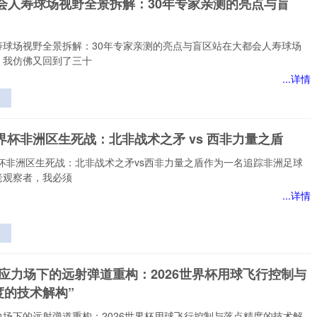
都会人寿球场视野全景拆解：30年专家亲测的亮点与盲
络
寿球场视野全景拆解：30年专家亲测的亮点与盲区站在大都会人寿球场
，我仿佛又回到了三十
...详情
视
世界杯非洲区生死战：北非战术之矛 vs 西非力量之盾
的
界杯非洲区生死战：北非战术之矛vs西非力量之盾作为一名追踪非洲足球
老观察者，我必须
...详情
生
非
态应力场下的远射弹道重构：2026世界杯用球飞行控制与
度的技术解构”
力场下的远射弹道重构：2026世界杯用球飞行控制与落点精度的技术解