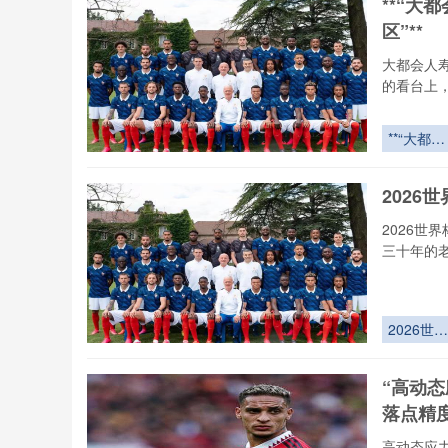
**“大
城急救网
区”**
72小时全
域激活
大都会人
的看台上
**“大都会
人寿球场
野全景拆
2026
解：30年
专家亲测
2026世
亮点与盲
三十年的
区”**
2026世界
杯非洲区
死战：北
“高动
战术之矛
落点精
vs 西非力
量之盾
高动态应