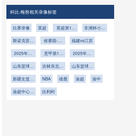
VS塞内加
格兰VS巴
尔直播
西在线直播
科比·梅努相关录像标签
比赛录像
英超
英超第18
非洲杯小组
轮
赛D组第1
斯诺克苏格
侯赛因-瓦
福建vs江苏
轮
兰公开赛第
菲vs塞尔比
2025年12
2轮
意甲第14
2025年11
月12日
轮
月30日
山东篮球联
吉林东北虎
山东篮球联
赛总决赛第
U19vs四川
赛总决赛第
新疆女篮vs
5轮
NBA
锦城U19
雄鹿
渝超
2轮
渝中
浙江女篮
渝超中心城
比利时
区