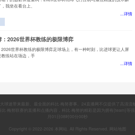
了，我坐在看台上、
...详情
应
远
：2026世界杯教练的极限博弈
球
：2026世界杯教练的极限博弈足球场上，有一种时刻，比进球更让人屏
与
是教练站在场边，手
的
...详情
”
：
极
视角下VAR判读偏差的能流路径研究——基于2022卡
广大球迷带来最新、最全面的科比·梅努赛事。24直播网不仅提供了高清
界杯的实证检验》
梅努联赛的直播和点播内容，科比·梅努的精彩是因为拥有{team}等强
下VAR判读偏差的能流路径研究——基于2022卡塔尔世界杯的实证检
月01日08时00分00秒
名在体育领域深耕
Copyright © 2022-
2026
本网站. All Rights Reserved.
网站地图
...详情