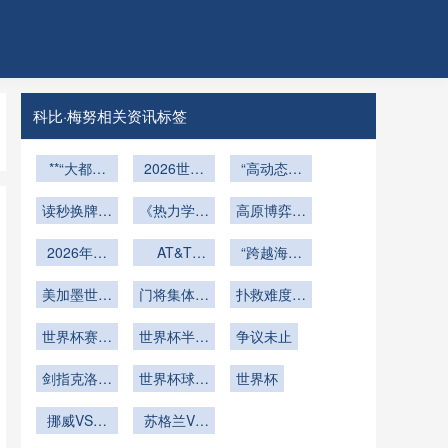
科比·梅努相关资讯标签
**“大都会
2026世界
“高动态应
人寿球场视
杯非洲区生
力场下的远
读秒换牌：
野全景拆
死战：北非
《热力学视
高原博弈：
射弹道重
2026世界
解：30年
角下VAR判
战术之矛
538米海拔
构：2026
专家亲测的
杯教练的极
2026年世
读偏差的能
vs 西非力
AT&T
世界杯用球
“跨越海拔
如何重塑
Stadium可
界杯奔驰球
亮点与盲
限博弈
流路径研究
量之盾
飞行控制与
的竞技：北
2026世界
变球门技
场可开合穹
美加墨世界
区”**
门将集体吐
——基于
落点精度的
杯竞技格局
美世界杯环
扑救难度飙
术：橄榄球
顶赛事运营
杯小组赛第
槽：世界杯
2022卡塔
境适应与生
技术解构”
升
与足球场地
三阶段后的
世界杯赛场
管理指南
尔世界杯的
世界杯半自
用球“不听
争议未止
理调节研
瞬间转换的
伤病应急响
黄金72小
实证检验》
动越位技
话”
究”
核心机制
时恢复策略
应机制启动
剑指克洛泽
术：毫厘之
世界杯球队
世界杯
总进球纪录
备战！伤病
间
挪威VS塞
预防与恢复
苏格兰VS
内加尔挪威
巴西直播苏