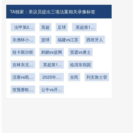
VS墨西哥
挪威VS塞
直播
内加尔在线
TA独家：美议员提出三项法案相关录像标签
直播
法甲第28
英超
足球
英超第18
轮
轮
非洲杯小组
篮球
福建vs江苏
西班牙人
赛D组第1
纽卡斯尔联
轮
鹈鹕vs篮网
雷霆vs勇士
吉林东北虎
英超第13
临清东宛园
U19vs四川
轮
活塞vs凯尔
锦城U19
2025年11
全民
列支敦士登
特人
月24日
世预赛欧洲
公牛vs开拓
区小组赛J
者
组第6轮