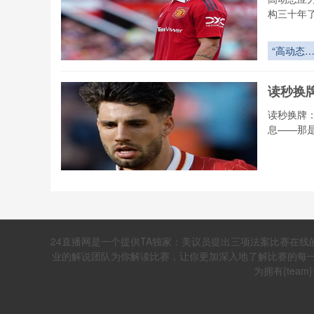
构三十年
“高动态
力场下的
射弹道重
读秒换牌
构：2026
世界杯用
读秒换牌
飞行控制
息——那
落点精度
技术解构
读秒换牌
2026世界
杯教练的
《热力学
限博弈
24直播网是一个提供TA独家：美议员提出三项法案比赛在
塔尔世
业的解说团队为你解读比赛，让你更加深入地了解比赛的每一
热力学视角
为拥有{tea
验作为一