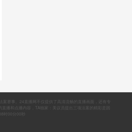
法案赛事。24直播网不仅提供了高清流畅的直播画面，还有专
的直播和点播内容，TA独家：美议员提出三项法案的精彩是因
8时00分00秒