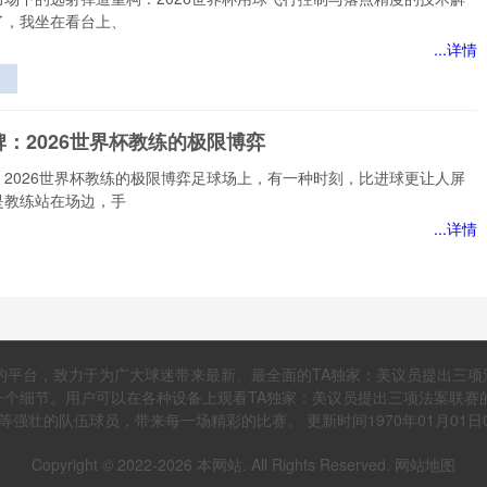
了，我坐在看台上、
...详情
应
远
：2026世界杯教练的极限博弈
球
：2026世界杯教练的极限博弈足球场上，有一种时刻，比进球更让人屏
与
是教练站在场边，手
的
...详情
”
：
极
视角下VAR判读偏差的能流路径研究——基于2022卡
线的平台，致力于为广大球迷带来最新、最全面的TA独家：美议员提出三项
界杯的实证检验》
个细节。用户可以在各种设备上观看TA独家：美议员提出三项法案联赛
下VAR判读偏差的能流路径研究——基于2022卡塔尔世界杯的实证检
m}等强壮的队伍球员，带来每一场精彩的比赛。 更新时间1970年01月01日0
名在体育领域深耕
Copyright © 2022-
2026
本网站. All Rights Reserved.
网站地图
...详情