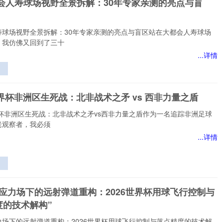
都会人寿球场视野全景拆解：30年专家亲测的亮点与盲
络
寿球场视野全景拆解：30年专家亲测的亮点与盲区站在大都会人寿球场
，我仿佛又回到了三十
...详情
视
世界杯非洲区生死战：北非战术之矛 vs 西非力量之盾
的
界杯非洲区生死战：北非战术之矛vs西非力量之盾作为一名追踪非洲足球
老观察者，我必须
...详情
生
非
态应力场下的远射弹道重构：2026世界杯用球飞行控制与
度的技术解构”
力场下的远射弹道重构：2026世界杯用球飞行控制与落点精度的技术解