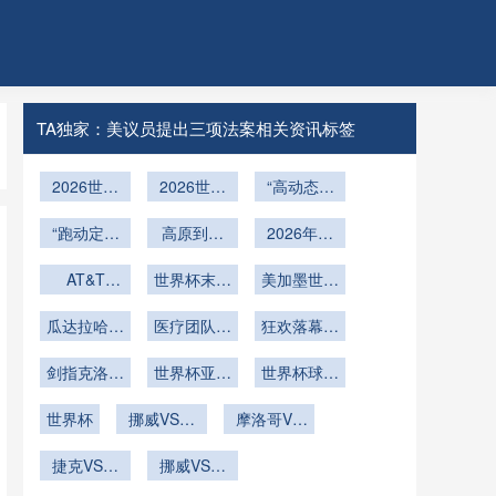
TA独家：美议员提出三项法案相关资讯标签
2026世界
2026世界
“高动态应
杯医疗保障
杯非洲区生
力场下的远
“跑动定乾
解密：30
死战：北非
高原到平
2026年世
射弹道重
城急救网络
坤：解码
原：72小
战术之矛
界杯奔驰球
构：2026
2026世界
72小时全
AT&T
时代谢重启
世界杯末轮
vs 西非力
世界杯用球
场可开合穹
美加墨世界
Stadium可
杯冠军的
域激活
与战术变形
同步开球：
量之盾
飞行控制与
顶赛事运营
杯小组赛第
变球门技
瓜达拉哈拉
39天体能
——北美世
第三名出线
医疗团队严
落点精度的
三阶段后的
狂欢落幕不
管理指南
术：橄榄球
高原气候应
密钥”
界杯的隐形
的潜规则与
阵以待
技术解构”
黄金72小
留遗憾
与足球场地
剑指克洛泽
对策略：
世界杯亚洲
积分暗战
博弈
时恢复策略
世界杯球队
瞬间转换的
总进球纪录
2026年世
球队四强：
阵容！大赛
核心机制
界杯阿克伦
世界杯
挪威VS塞
遗憾止步
摩洛哥VS
经验值对比
球场备战解
内加尔挪威
海地直播摩
捷克VS墨
析
VS塞内加
挪威VS塞
洛哥VS海
西哥捷克
尔直播
内加尔直播
地在线直播