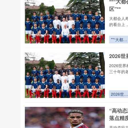
**“大
城急救网
区”**
72小时全
域激活
大都会人
的看台上
**“大都会
人寿球场
野全景拆
2026
解：30年
专家亲测
2026世
亮点与盲
三十年的
区”**
2026世界
杯非洲区
死战：北
“高动
战术之矛
落点精
vs 西非力
量之盾
高动态应