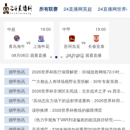
所有联赛
24直播网英超
24直播网世界
中超
19:00
中甲
19:00
vs
vs
青岛海牛
上海申花
苏州东吴
长春亚泰
08月08日
观看直播
08月08日
观看直播
德甲热讯
2026世界杯医疗保障解密：30城急救网络72小时全
域激活
德甲热讯
**“大都会人寿球场视野全景拆解：30年专家亲测的
亮点与盲区”**
德甲热讯
2026世界杯非洲区生死战：北非战术之矛 vs 西非力
量之盾
德甲热讯
“高动态应力场下的远射弹道重构：2026世界杯用球
飞行控制与落点精度的技术解构”
德甲热讯
读秒换牌：2026世界杯教练的极限博弈
德甲热讯
《热力学视角下VAR判读偏差的能流路径研究——基
于2022卡塔尔世界杯的实证检验》
德甲热讯
高原博弈：538米海拔如何重塑2026世界杯竞技格局