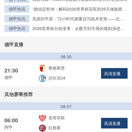
德甲热讯
“跑动定乾坤：解码2026世界杯冠军的39天体能密
钥”
德甲热讯
高原到平原：72小时代谢重启与战术变形——北美
世界杯的隐形博弈
德甲热讯
2026世界杯分组变革：从数字到字母的规则演进与
历史脉络
德甲直播
08-30
奥格斯堡
21:30
高清直播
德甲
沙尔克04
其他赛事推荐
08-07
圣塔菲联
06:00
高清直播
阿甲
拉努斯