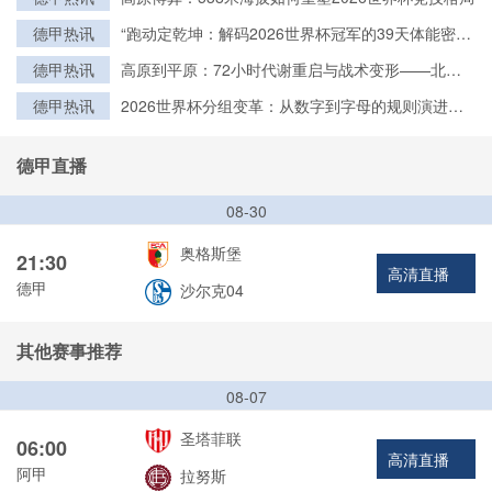
德甲热讯
“跑动定乾坤：解码2026世界杯冠军的39天体能密
钥”
德甲热讯
高原到平原：72小时代谢重启与战术变形——北美
世界杯的隐形博弈
德甲热讯
2026世界杯分组变革：从数字到字母的规则演进与
历史脉络
德甲直播
08-30
奥格斯堡
21:30
高清直播
德甲
沙尔克04
其他赛事推荐
08-07
圣塔菲联
06:00
高清直播
阿甲
拉努斯