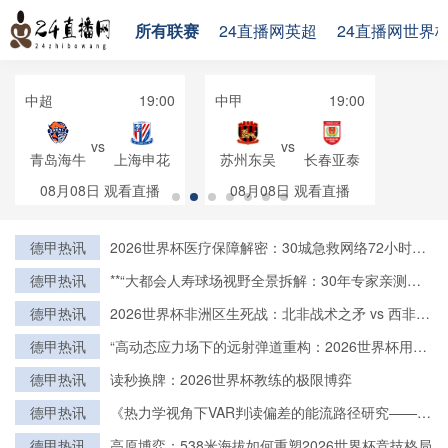
所有联赛
24直播网英超
24直播网世界
中超
19:00
中甲
19:00
vs
vs
青岛海牛
上海申花
苏州东吴
长春亚泰
08月08日
观看直播
08月08日
观看直播
德甲热讯
2026世界杯医疗保障解密：30城急救网络72小时全
域激活
德甲热讯
**“大都会人寿球场视野全景拆解：30年专家亲测的
亮点与盲区”**
德甲热讯
2026世界杯非洲区生死战：北非战术之矛 vs 西非力
量之盾
德甲热讯
“高动态应力场下的远射弹道重构：2026世界杯用球
飞行控制与落点精度的技术解构”
德甲热讯
读秒换牌：2026世界杯教练的极限博弈
德甲热讯
《热力学视角下VAR判读偏差的能流路径研究——基
于2022卡塔尔世界杯的实证检验》
德甲热讯
高原博弈：538米海拔如何重塑2026世界杯竞技格局